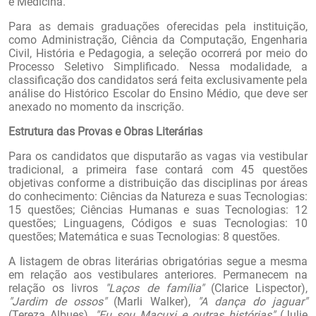
e Medicina.
Para as demais graduações oferecidas pela instituição,
como Administração, Ciência da Computação, Engenharia
Civil, História e Pedagogia, a seleção ocorrerá por meio do
Processo Seletivo Simplificado. Nessa modalidade, a
classificação dos candidatos será feita exclusivamente pela
análise do Histórico Escolar do Ensino Médio, que deve ser
anexado no momento da inscrição.
Estrutura das Provas e Obras Literárias
Para os candidatos que disputarão as vagas via vestibular
tradicional, a primeira fase contará com 45 questões
objetivas conforme a distribuição das disciplinas por áreas
do conhecimento: Ciências da Natureza e suas Tecnologias:
15 questões; Ciências Humanas e suas Tecnologias: 12
questões; Linguagens, Códigos e suas Tecnologias: 10
questões; Matemática e suas Tecnologias: 8 questões.
A listagem de obras literárias obrigatórias segue a mesma
em relação aos vestibulares anteriores. Permanecem na
relação os livros
"Laços de família"
(Clarice Lispector),
"Jardim de ossos"
(Marli Walker),
"A dança do jaguar"
(Tereza Albues),
"Eu sou Macuxi e outras histórias"
(Julie