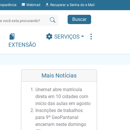
nsparência
Webmail
Recuperar a Senha do e Mail
Buscar
SERVIÇOS
EXTENSÃO
Mais Notícias
Unemat abre matrícula
direta em 10 cidades com
início das aulas em agosto
Inscrições de trabalhos
para 9º GeoPantanal
encerram neste domingo