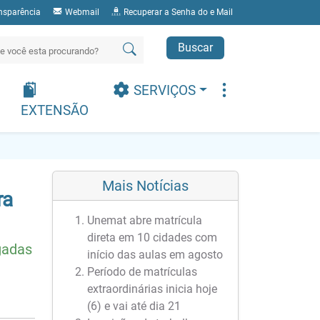
nsparência
Webmail
Recuperar a Senha do e Mail
Buscar
SERVIÇOS
EXTENSÃO
Mais Notícias
ra
Unemat abre matrícula
direta em 10 cidades com
gadas
início das aulas em agosto
Período de matrículas
extraordinárias inicia hoje
(6) e vai até dia 21