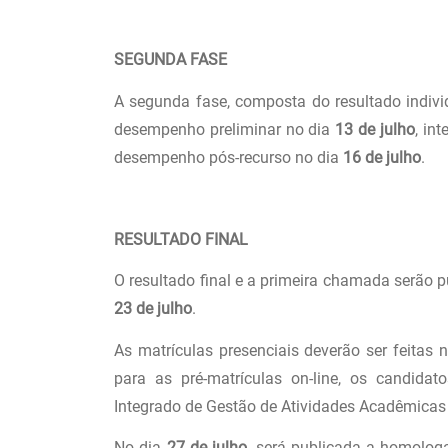
SEGUNDA FASE
A segunda fase, composta do resultado indiv
desempenho preliminar no dia
13 de julho
, in
desempenho pós-recurso no dia
16 de julho
.
RESULTADO FINAL
O resultado final e a primeira chamada serão 
23 de julho
.
As matrículas presenciais deverão ser feita
para as pré-matrículas on-line, os candid
Integrado de Gestão de Atividades Acadêmicas 
No dia
27 de julho
, será publicada a homolog