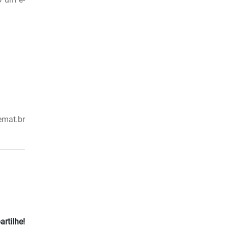
emat.br
rtilhe!