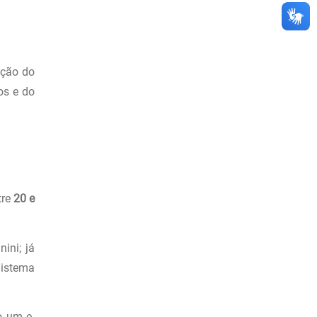
ação do
os e do
tre
20 e
ini; já
Sistema
o um e-