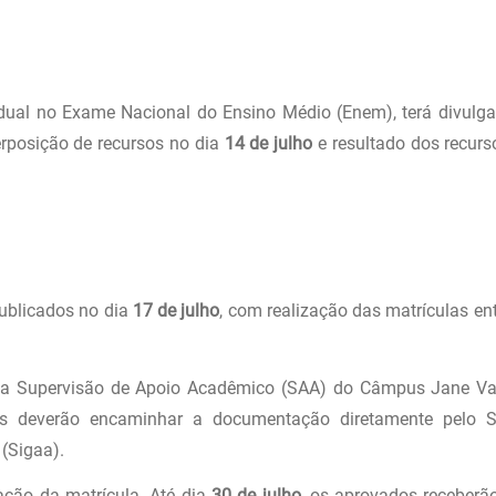
idual no Exame Nacional do Ensino Médio (Enem), terá divulg
terposição de recursos no dia
14 de julho
e resultado dos recurs
publicados no dia
17 de julho
, com realização das matrículas en
s na Supervisão de Apoio Acadêmico (SAA) do Câmpus Jane Van
atos deverão encaminhar a documentação diretamente pelo 
(Sigaa).
ação da matrícula. Até dia
30 de julho
, os aprovados receberã