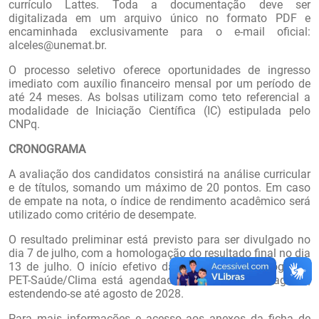
currículo Lattes. Toda a documentação deve ser
digitalizada em um arquivo único no formato PDF e
encaminhada exclusivamente para o e-mail oficial:
alceles@unemat.br.
O processo seletivo oferece oportunidades de ingresso
imediato com auxílio financeiro mensal por um período de
até 24 meses. As bolsas utilizam como teto referencial a
modalidade de Iniciação Científica (IC) estipulada pelo
CNPq.
CRONOGRAMA
A avaliação dos candidatos consistirá na análise curricular
e de títulos, somando um máximo de 20 pontos. Em caso
de empate na nota, o índice de rendimento acadêmico será
utilizado como critério de desempate.
O resultado preliminar está previsto para ser divulgado no
dia 7 de julho, com a homologação do resultado final no dia
13 de julho. O início efetivo das atividades do Programa
PET-Saúde/Clima está agendado para o dia 3 de agosto,
estendendo-se até agosto de 2028.
Para mais informações e acesso aos anexos da ficha de