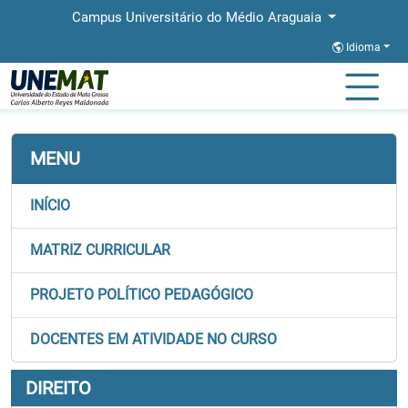
Campus Universitário do Médio Araguaia
Idioma
Página Inicial
Faculdades
FAMMA
Graduação
Direito
MENU
INÍCIO
MATRIZ CURRICULAR
PROJETO POLÍTICO PEDAGÓGICO
DOCENTES EM ATIVIDADE NO CURSO
DIREITO