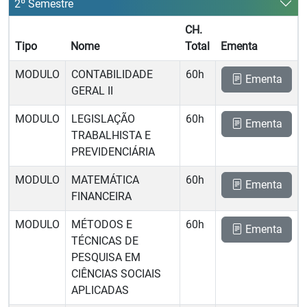
2º Semestre
CH.
Tipo
Nome
Total
Ementa
MODULO
CONTABILIDADE
60h
Ementa
GERAL II
MODULO
LEGISLAÇÃO
60h
Ementa
TRABALHISTA E
PREVIDENCIÁRIA
MODULO
MATEMÁTICA
60h
Ementa
FINANCEIRA
MODULO
MÉTODOS E
60h
Ementa
TÉCNICAS DE
PESQUISA EM
CIÊNCIAS SOCIAIS
APLICADAS