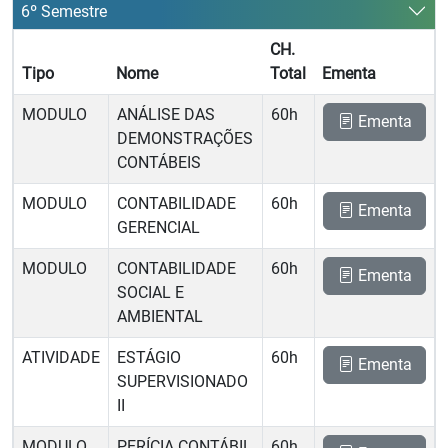
6º Semestre
CH.
Tipo
Nome
Total
Ementa
MODULO
ANÁLISE DAS
60h
Ementa
DEMONSTRAÇÕES
CONTÁBEIS
MODULO
CONTABILIDADE
60h
Ementa
GERENCIAL
MODULO
CONTABILIDADE
60h
Ementa
SOCIAL E
AMBIENTAL
ATIVIDADE
ESTÁGIO
60h
Ementa
SUPERVISIONADO
II
MODULO
PERÍCIA CONTÁBIL
60h