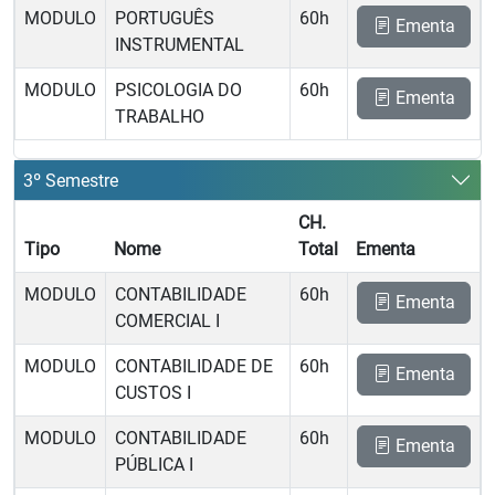
MODULO
PORTUGUÊS
60h
Ementa
INSTRUMENTAL
MODULO
PSICOLOGIA DO
60h
Ementa
TRABALHO
3º Semestre
CH.
Tipo
Nome
Total
Ementa
MODULO
CONTABILIDADE
60h
Ementa
COMERCIAL I
MODULO
CONTABILIDADE DE
60h
Ementa
CUSTOS I
MODULO
CONTABILIDADE
60h
Ementa
PÚBLICA I