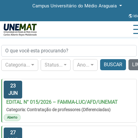
Campus Universitário do Médio Araguaia
Id
Página Inicial
Editais
BUSCAR
LI
Categoria...
Status...
Ano...
23
JUN
EDITAL N° 015/2026 – FAMMA-LUC/AFD/UNEMAT
Categoria: Contratação de professores (Diferenciadas)
Aberto
27